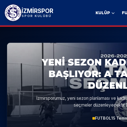
İZMİRSPOR
KULÜP
F
SPOR KULÜBÜ
YENI SEZON KAD
BAŞLIYOR: A T
DÜZENL
İzmirsporumuz, yeni sezon planlaması ve kadr
seçmeler düzenleyecektir.De
FUTBOL
15 Tem