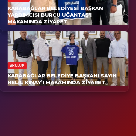
3
KARABAĞLAR BELEDIYESI BAŞKAN
YARDIMCISI BURCU UĞANTAŞ’I
MAKAMINDA ZIYARET
#KULÜP
KARABAĞLAR BELEDIYE BAŞKANI SAYIN
HELIL KINAY’I MAKAMINDA ZIYARET