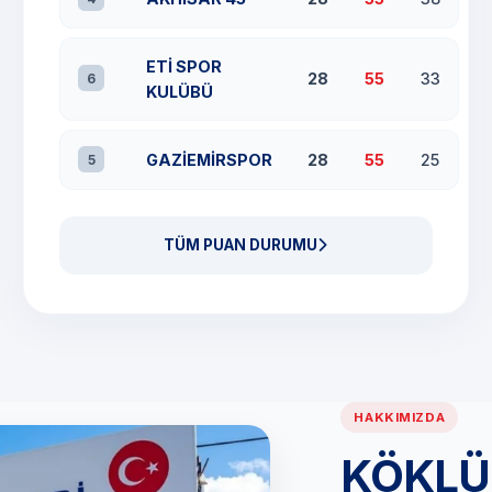
ETİ SPOR
28
55
33
6
KULÜBÜ
GAZİEMİRSPOR
28
55
25
5
TÜM PUAN DURUMU
HAKKIMIZDA
KÖKLÜ 