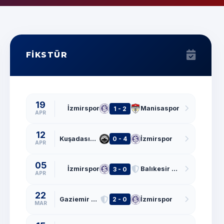
FİKSTÜR
19
İzmirspor
Manisaspor
1 - 2
APR
12
Kuşadasıspor
İzmirspor
0 - 4
APR
05
İzmirspor
Balıkesir BŞB
3 - 0
APR
22
Gaziemir GSK
İzmirspor
2 - 0
MAR