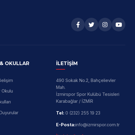
 & OKULLAR
İLETİŞİM
Gelişim
490 Sokak No.2, Bahçelievler
Mah.
r Okulu
İzmirspor Spor Kulübü Tesisleri
Karabağlar / İZMİR
ulları
Duyurular
Tel:
0 (232) 255 19 23
E-Posta:
info@izmirspor.com.tr