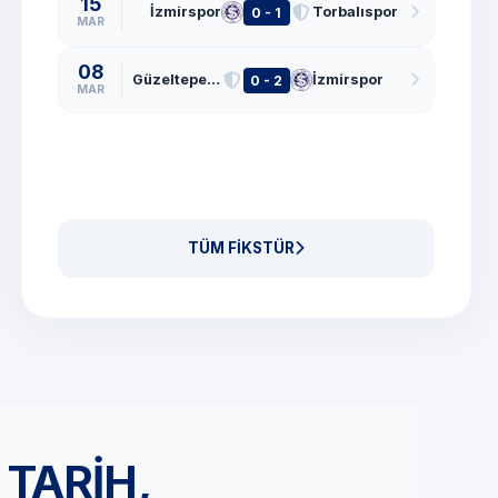
15
İzmirspor
Torbalıspor
0 - 1
MAR
08
Güzeltepe FSK
İzmirspor
0 - 2
MAR
TÜM FİKSTÜR
TARİH,