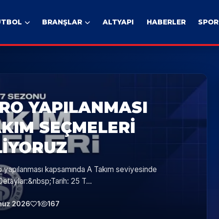
UTBOL
BRANŞLAR
ALTYAPI
HABERLER
SPOR
RO YAPILANMASI
AKIM SEÇMELERI
IYORUZ
o yapılanması kapsamında A Takım seviyesinde
taylar:&nbsp;Tarih: 25 T...
muz 2026
1
167