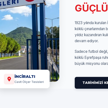
GÜÇLÜ
1923 yılında kurulan
köklü çınarlarından 
yıldız kazandıran kul
devam ediyor.
Sadece futbol değil,
köklü Eşrefpaşa ruhu
büyük misyonu olar
İNCİRALTI
Cavit Ölçer Tesisleri
TARİHİMİZİ K