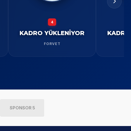
4
KADRO YÜKLENİYOR
KADRO
FORVET
SPONSOR 5