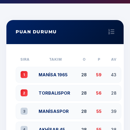
PUAN DURUMU
SIRA
TAKIM
O
P
AV
MANİSA 1965
28
59
43
1
TORBALISPOR
28
56
28
2
MANİSASPOR
28
55
39
3
AKHİSAR 45
28
55
38
4