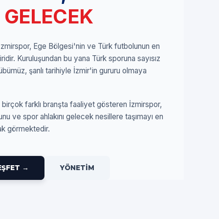
 GELECEK
 İzmirspor, Ege Bölgesi'nin ve Türk futbolunun en
biridir. Kuruluşundan bu yana Türk sporuna sayısız
übümüz, şanlı tarihiyle İzmir'in gururu olmaya
 birçok farklı branşta faaliyet gösteren İzmirspor,
nu ve spor ahlakını gelecek nesillere taşımayı en
ak görmektedir.
EŞFET →
YÖNETİM