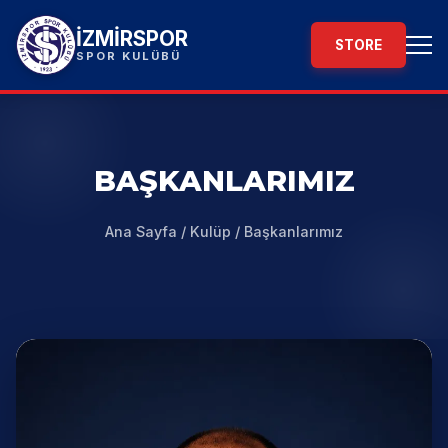
İZMİRSPOR
STORE
SPOR KULÜBÜ
BAŞKANLARIMIZ
Ana Sayfa
/
Kulüp
/
Başkanlarımız