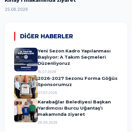
Kınay’ı makamında ziyaret
25.06.2026
DİĞER HABERLER
Yeni Sezon Kadro Yapılanması
Başlıyor: A Takım Seçmeleri
Düzenliyoruz
15.07.2026
2026-2027 Sezonu Forma Göğüs
Sponsorumuz
07.07.2026
Karabağlar Belediyesi Başkan
Yardımcısı Burcu Uğantaş’ı
makamında ziyaret
26.06.2026