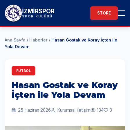
İZMİRSPOR
STORE
SPOR KULÜBÜ
Ana Sayfa
/
Haberler
/
Hasan Gostak ve Koray İçten ile
Yola Devam
FUTBOL
Hasan Gostak ve Koray
İçten ile Yola Devam
25 Haziran 2026
Kurumsal İletişim
134
3