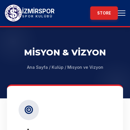
İZMİRSPOR
STORE
SPOR KULÜBÜ
MİSYON & VİZYON
Ana Sayfa
/
Kulüp
/
Misyon ve Vizyon